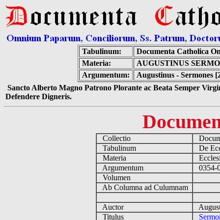
Tabulinum:
Documenta Catholica O
Materia:
AUGUSTINUS SERMONE
Argumentum:
Augustinus - Sermones [
Sancto Alberto Magno Patrono Plorante ac Beata Semper Virgin
Defendere Digneris.
Documen
Collectio
Docume
Tabulinum
De Eccl
Materia
Ecclesi
Argumentum
0354-04
Volumen
Ab Columna ad Culumnam
Auctor
August
Titulus
Sermon