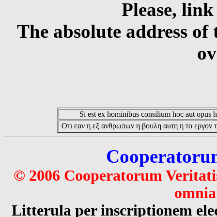
Please, link
The absolute address of 
ov
Si est ex hominibus consilium hoc aut opus hoc
Οτι εαν η εξ ανθρωπων η βουλη αυτη η το εργον τ
Cooperatorum 
© 2006 Cooperatorum Veritatis
omnia 
Litterula per inscriptionem 