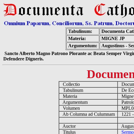
Tabulinum:
Documenta Cat
Materia:
MIGNE JP
Argumentum:
Augustinus - Se
Sancto Alberto Magno Patrono Plorante ac Beata Semper Virgin
Defendere Digneris.
Documen
Collectio
Docume
Tabulinum
De Eccl
Materia
Migne
Argumentum
Patrolo
Volumen
MPL0
Ab Columna ad Culumnam
1221 -
Auctor
August
Titulus
Sermo 