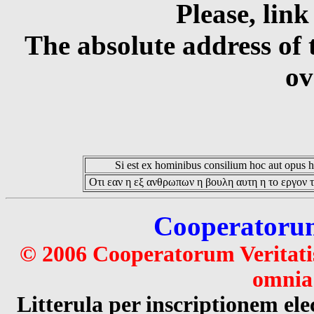
Please, link
The absolute address of 
ov
Si est ex hominibus consilium hoc aut opus hoc
Οτι εαν η εξ ανθρωπων η βουλη αυτη η το εργον τ
Cooperatorum 
© 2006 Cooperatorum Veritatis
omnia 
Litterula per inscriptionem 