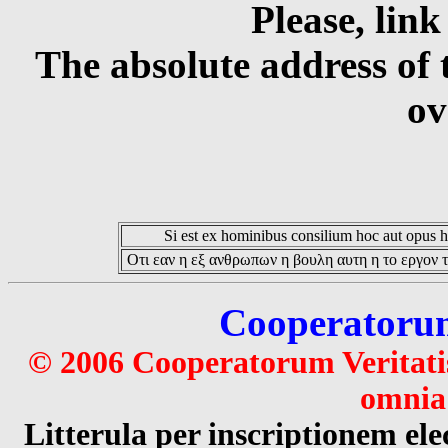
Please, link
The absolute address of 
ov
Si est ex hominibus consilium hoc aut opus hoc
Οτι εαν η εξ ανθρωπων η βουλη αυτη η το εργον τ
Cooperatorum 
© 2006 Cooperatorum Veritatis
omnia 
Litterula per inscriptionem 