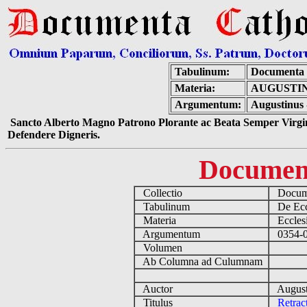
Tabulinum:
Documenta 
Materia:
AUGUSTIN
Argumentum:
Augustinus 
Sancto Alberto Magno Patrono Plorante ac Beata Semper Virgin
Defendere Digneris.
Documen
Collectio
Docume
Tabulinum
De Eccl
Materia
Ecclesi
Argumentum
0354-04
Volumen
Ab Columna ad Culumnam
Auctor
August
Titulus
Retrac