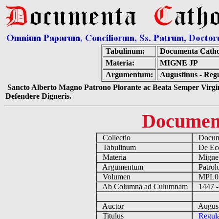
Tabulinum:
Documenta Catho
Materia:
MIGNE JP
Argumentum:
Augustinus - Reg
Sancto Alberto Magno Patrono Plorante ac Beata Semper Virgin
Defendere Digneris.
Documen
Collectio
Docume
Tabulinum
De Eccl
Materia
Migne
Argumentum
Patrolo
Volumen
MPL0
Ab Columna ad Culumnam
1447 -
Auctor
August
Titulus
Regula