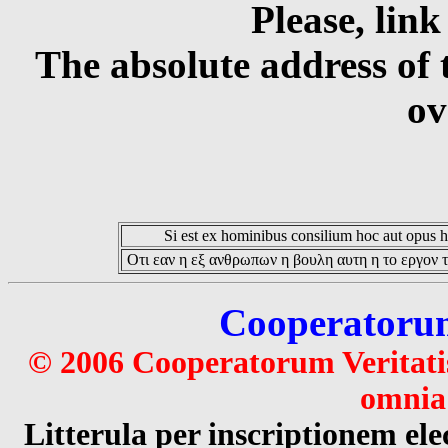
Please, link
The absolute address of 
ov
Si est ex hominibus consilium hoc aut opus hoc
Οτι εαν η εξ ανθρωπων η βουλη αυτη η το εργον τ
Cooperatorum 
© 2006 Cooperatorum Veritatis
omnia 
Litterula per inscriptionem 