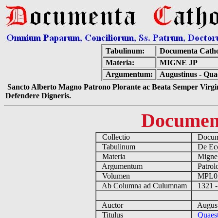
Tabulinum:
Documenta Catho
Materia:
MIGNE JP
Argumentum:
Augustinus - Qua
Sancto Alberto Magno Patrono Plorante ac Beata Semper Virgin
Defendere Digneris.
Documen
Collectio
Docume
Tabulinum
De Eccl
Materia
Migne
Argumentum
Patrolo
Volumen
MPL0
Ab Columna ad Culumnam
1321 -
Auctor
August
Titulus
Quaes