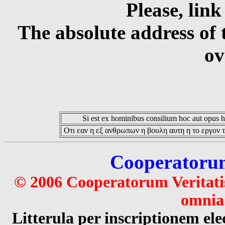
Please, link
The absolute address of 
ov
Si est ex hominibus consilium hoc aut opus hoc
Οτι εαν η εξ ανθρωπων η βουλη αυτη η το εργον τ
Cooperatorum 
© 2006 Cooperatorum Veritatis
omnia 
Litterula per inscriptionem 