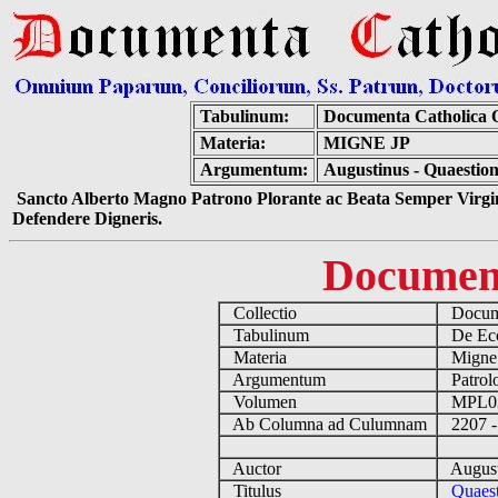
Tabulinum:
Documenta Catholica
Materia:
MIGNE JP
Argumentum:
Augustinus - Quaestion
Sancto Alberto Magno Patrono Plorante ac Beata Semper Virgin
Defendere Digneris.
Documen
Collectio
Docume
Tabulinum
De Eccl
Materia
Migne
Argumentum
Patrolo
Volumen
MPL0
Ab Columna ad Culumnam
2207 -
Auctor
August
Titulus
Quaest