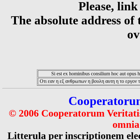
Please, link
The absolute address of 
ov
Si est ex hominibus consilium hoc aut opus hoc
Οτι εαν η εξ ανθρωπων η βουλη αυτη η το εργον τ
Cooperatorum 
© 2006 Cooperatorum Veritatis
omnia 
Litterula per inscriptionem 