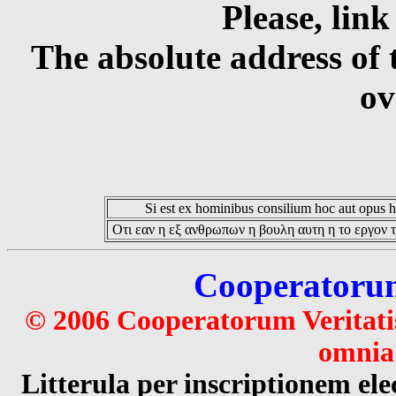
Please, link
The absolute address of 
ov
Si est ex hominibus consilium hoc aut opus hoc
Οτι εαν η εξ ανθρωπων η βουλη αυτη η το εργον τ
Cooperatorum 
© 2006 Cooperatorum Veritatis
omnia 
Litterula per inscriptionem 