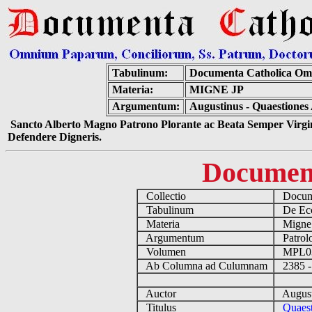
Tabulinum:
Documenta Catholica Om
Materia:
MIGNE JP
Argumentum:
Augustinus - Quaestiones 
Sancto Alberto Magno Patrono Plorante ac Beata Semper Virgin
Defendere Digneris.
Documen
Collectio
Docume
Tabulinum
De Eccl
Materia
Migne
Argumentum
Patrolo
Volumen
MPL0
Ab Columna ad Culumnam
2385 -
Auctor
August
Titulus
Quaest