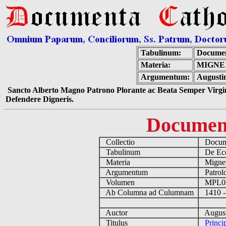
Tabulinum:
Documen
Materia:
MIGNE 
Argumentum:
Augustin
Sancto Alberto Magno Patrono Plorante ac Beata Semper Virgin
Defendere Digneris.
Documen
Collectio
Docume
Tabulinum
De Eccl
Materia
Migne
Argumentum
Patrolo
Volumen
MPL0
Ab Columna ad Culumnam
1410 -
Auctor
August
Titulus
Princi