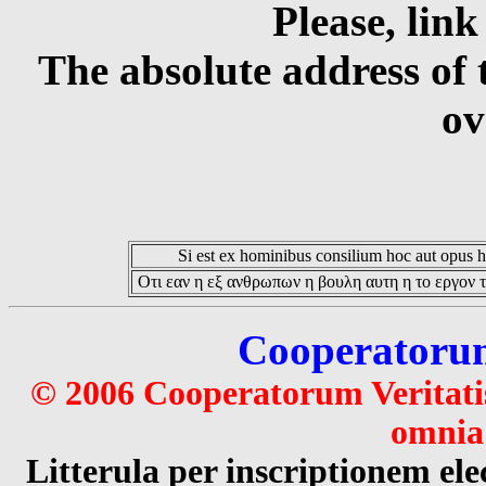
Please, link
The absolute address of 
ov
Si est ex hominibus consilium hoc aut opus hoc
Οτι εαν η εξ ανθρωπων η βουλη αυτη η το εργον τ
Cooperatorum 
© 2006 Cooperatorum Veritatis
omnia 
Litterula per inscriptionem 