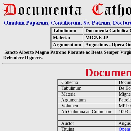
Tabulinum:
Documenta Catholica
Materia:
MIGNE JP
Argumentum:
Augustinus - Opera O
Sancto Alberto Magno Patrono Plorante ac Beata Semper Virgin
Defendere Digneris.
Documen
Collectio
Docume
Tabulinum
De Eccl
Materia
Migne
Argumentum
Patrolo
Volumen
MPL0
Ab Columna ad Culumnam
1093 -
Auctor
August
Titulus
Opera