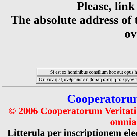
Please, link
The absolute address of 
ov
Si est ex hominibus consilium hoc aut opus hoc
Οτι εαν η εξ ανθρωπων η βουλη αυτη η το εργον τ
Cooperatorum 
© 2006 Cooperatorum Veritatis
omnia 
Litterula per inscriptionem 