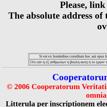
Please, link
The absolute address of 
ov
Si est ex hominibus consilium hoc aut opus hoc
Οτι εαν η εξ ανθρωπων η βουλη αυτη η το εργον τ
Cooperatorum 
© 2006 Cooperatorum Veritatis
omnia 
Litterula per inscriptionem 