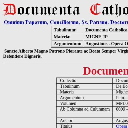
Tabulinum:
Documenta Catholic
Materia:
MIGNE JP
Argumentum:
Augustinus - Opera O
Sancto Alberto Magno Patrono Plorante ac Beata Semper Virgin
Defendere Digneris.
Documen
Collectio
Docume
Tabulinum
De Eccl
Materia
Migne
Argumentum
Patrolo
Volumen
MPL0
Ab Columna ad Culumnam
0009 -
Auctor
August
Titulus
Opera 