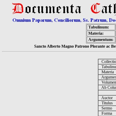
Tabulinum:
Materia:
Argumentum:
Sancto Alberto Magno Patrono Plorante ac Bea
Collecti
Tabulin
Materia
Argume
Volume
Ab Colu
Auctor
Titulus
Sermo
Forma