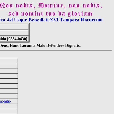
tio [0354-0430]
s Deus, Hunc Locum a Malo Defendere Digneris.
monitio