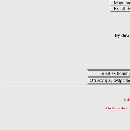
Magnit
Ex Libr
By down
Si est ex hominib
Οτι εαν η εξ ανθρωπω
© 2
«Ubi Petrus, ibi Ecc