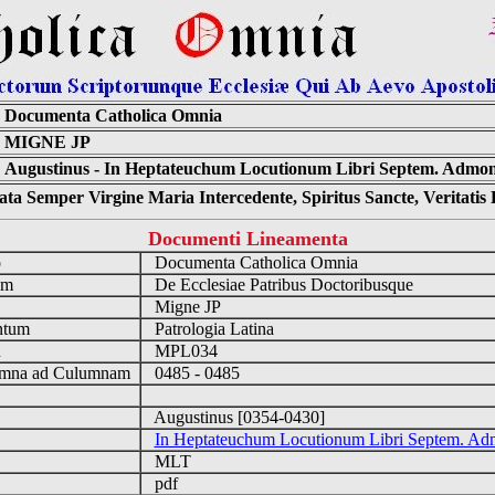
Documenta Catholica Omnia
MIGNE JP
Augustinus - In Heptateuchum Locutionum Libri Septem. Admoni
ta Semper Virgine Maria Intercedente, Spiritus Sancte, Veritati
Documenti Lineamenta
o
Documenta Catholica Omnia
um
De Ecclesiae Patribus Doctoribusque
Migne JP
ntum
Patrologia Latina
n
MPL034
mna ad Culumnam
0485 - 0485
Augustinus [0354-0430]
In Heptateuchum Locutionum Libri Septem. Ad
MLT
pdf