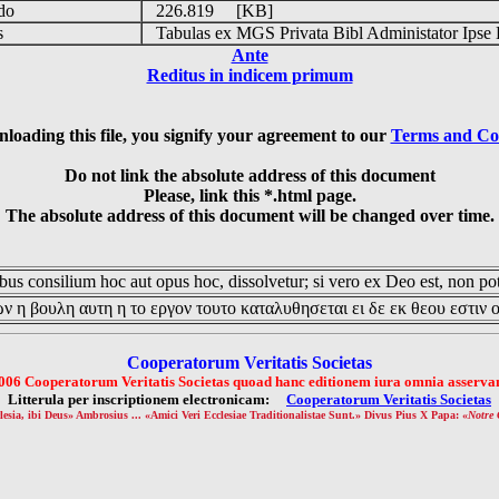
udo
226.819 [KB]
is
Tabulas ex MGS Privata Bibl Administator Ipse 
Ante
Reditus in indicem primum
loading this file, you signify your agreement to our
Terms and Co
Do not link the absolute address of this document
Please, link this *.html page.
The absolute address of this document will be changed over time.
us consilium hoc aut opus hoc, dissolvetur; si vero ex Deo est, non pot
ν η βουλη αυτη η το εργον τουτο καταλυθησεται ει δε εκ θεου εστιν 
Cooperatorum Veritatis Societas
006 Cooperatorum Veritatis Societas quoad hanc editionem iura omnia asservan
Litterula per inscriptionem electronicam:
Cooperatorum Veritatis Societas
lesia, ibi Deus» Ambrosius ... «Amici Veri Ecclesiae Traditionalistae Sunt.» Divus Pius X Papa: «
Notre 