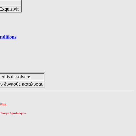
Exquisivit
nditions
eritis dissolvere.
ου δυνασθε καταλυσαι.
tur.
Charge Apostolique
»