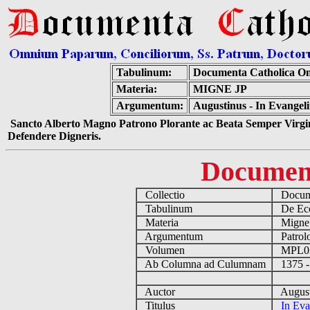
Tabulinum:
Documenta Catholica O
Materia:
MIGNE JP
Argumentum:
Augustinus - In Evangel
Sancto Alberto Magno Patrono Plorante ac Beata Semper Virgin
Defendere Digneris.
Documen
Collectio
Docume
Tabulinum
De Eccl
Materia
Migne
Argumentum
Patrolo
Volumen
MPL0
Ab Columna ad Culumnam
1375 -
Auctor
August
Titulus
In Eva