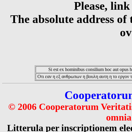
Please, link
The absolute address of 
ov
Si est ex hominibus consilium hoc aut opus hoc
Οτι εαν η εξ ανθρωπων η βουλη αυτη η το εργον τ
Cooperatorum 
© 2006 Cooperatorum Veritatis
omnia 
Litterula per inscriptionem 