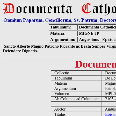
Tabulinum:
Documenta Catholic
Materia:
MIGNE JP
Argumentum:
Augustinus - Epistol
Sancto Alberto Magno Patrono Plorante ac Beata Semper Virgin
Defendere Digneris.
Documen
Collectio
Docume
Tabulinum
De Eccl
Materia
Migne
Argumentum
Patrolo
Volumen
MPL0
Ab Columna ad Culumnam
2105 -
Auctor
August
Titulus
Episto