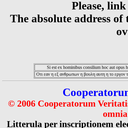
Please, link
The absolute address of 
ov
Si est ex hominibus consilium hoc aut opus hoc
Οτι εαν η εξ ανθρωπων η βουλη αυτη η το εργον τ
Cooperatorum 
© 2006 Cooperatorum Veritatis
omnia 
Litterula per inscriptionem 