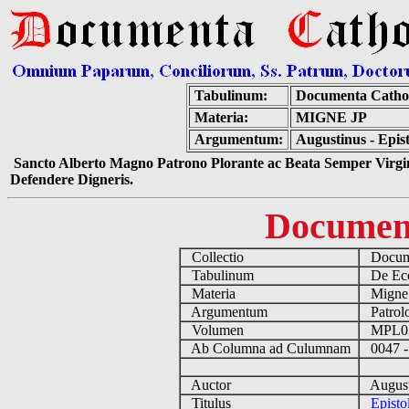
Tabulinum:
Documenta Catho
Materia:
MIGNE JP
Argumentum:
Augustinus - Epis
Sancto Alberto Magno Patrono Plorante ac Beata Semper Virgin
Defendere Digneris.
Documen
Collectio
Docume
Tabulinum
De Eccl
Materia
Migne
Argumentum
Patrolo
Volumen
MPL0
Ab Columna ad Culumnam
0047 -
Auctor
August
Titulus
Episto