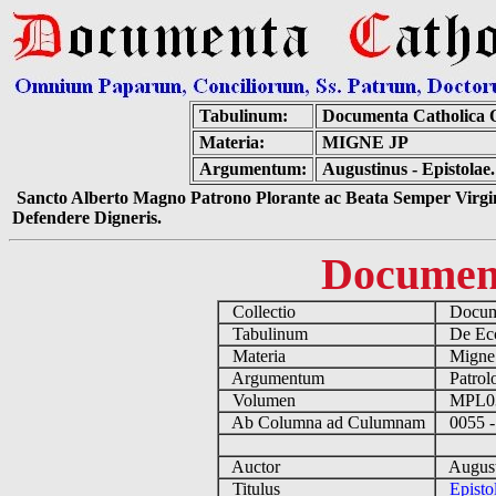
Tabulinum:
Documenta Catholica
Materia:
MIGNE JP
Argumentum:
Augustinus - Epistola
Sancto Alberto Magno Patrono Plorante ac Beata Semper Virgin
Defendere Digneris.
Documen
Collectio
Docume
Tabulinum
De Eccl
Materia
Migne
Argumentum
Patrolo
Volumen
MPL0
Ab Columna ad Culumnam
0055 -
Auctor
August
Titulus
Episto