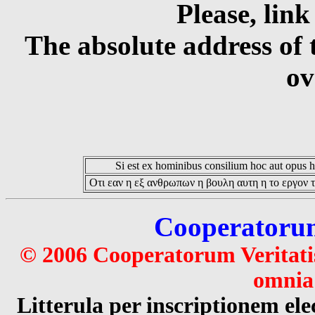
Please, link
The absolute address of 
ov
Si est ex hominibus consilium hoc aut opus hoc
Οτι εαν η εξ ανθρωπων η βουλη αυτη η το εργον τ
Cooperatorum 
© 2006 Cooperatorum Veritatis
omnia 
Litterula per inscriptionem 