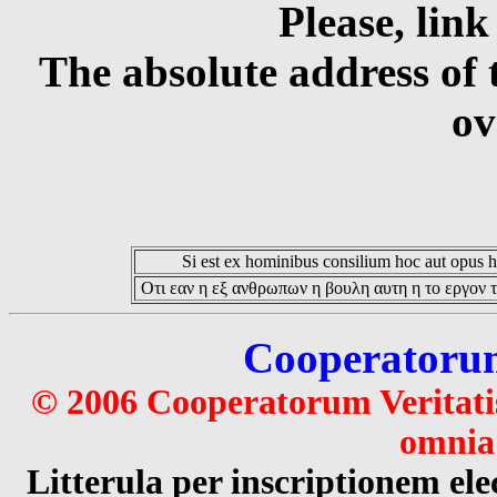
Please, link
The absolute address of 
ov
Si est ex hominibus consilium hoc aut opus hoc
Οτι εαν η εξ ανθρωπων η βουλη αυτη η το εργον τ
Cooperatorum 
© 2006 Cooperatorum Veritatis
omnia 
Litterula per inscriptionem 