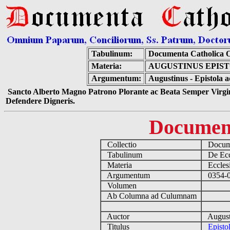
Tabulinum:
Documenta Catholica 
Materia:
AUGUSTINUS EPIS
Argumentum:
Augustinus - Epistola 
Sancto Alberto Magno Patrono Plorante ac Beata Semper Virgin
Defendere Digneris.
Documen
Collectio
Docume
Tabulinum
De Eccl
Materia
Ecclesi
Argumentum
0354-04
Volumen
Ab Columna ad Culumnam
Auctor
August
Titulus
Episto