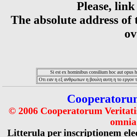
Please, link
The absolute address of 
ov
Si est ex hominibus consilium hoc aut opus hoc
Οτι εαν η εξ ανθρωπων η βουλη αυτη η το εργον τ
Cooperatorum 
© 2006 Cooperatorum Veritatis
omnia 
Litterula per inscriptionem 