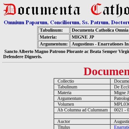
Tabulinum:
Documenta Catholica Omnia
Materia:
MIGNE JP
Argumentum:
Augustinus - Enarrationes I
Sancto Alberto Magno Patrono Plorante ac Beata Semper Virgin
Defendere Digneris.
Documen
Collectio
Documen
Tabulinum
De Eccle
Materia
Migne 
Argumentum
Patrolog
Volumen
MPL03
Ab Columna ad Culumnam
0021 - 
Auctor
Augustin
Titulus
Enarrat