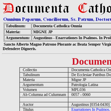
Tabulinum:
Documenta Catholica Omnia
Materia:
MIGNE JP
Argumentum:
Augustinus - Enarrationes In Psalmos. In Pr
Sancto Alberto Magno Patrono Plorante ac Beata Semper Virgin
Defendere Digneris.
Documen
Collectio
Documenta Catholica O
Tabulinum
De Ecclesiae Patribus D
Materia
Migne JP
Argumentum
Patrologia Latina
Volumen
MPL036
Ab Columna ad Culumnam
0057 - 0060
Auctor
Augustinus [0354-0430
Titulus
Enarrationes In Psalmos