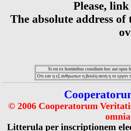
Please, link
The absolute address of 
ov
Si est ex hominibus consilium hoc aut opus hoc
Οτι εαν η εξ ανθρωπων η βουλη αυτη η το εργον τ
Cooperatorum 
© 2006 Cooperatorum Veritatis
omnia 
Litterula per inscriptionem 