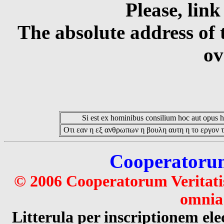
Please, link
The absolute address of 
ov
Si est ex hominibus consilium hoc aut opus hoc
Οτι εαν η εξ ανθρωπων η βουλη αυτη η το εργον τ
Cooperatorum 
© 2006 Cooperatorum Veritatis
omnia 
Litterula per inscriptionem 