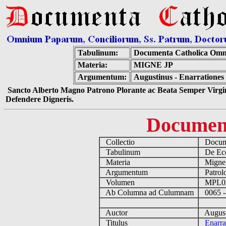
Tabulinum:
Documenta Catholica Omn
Materia:
MIGNE JP
Argumentum:
Augustinus - Enarrationes
Sancto Alberto Magno Patrono Plorante ac Beata Semper Virgin
Defendere Digneris.
Documen
Collectio
Docume
Tabulinum
De Eccl
Materia
Migne
Argumentum
Patrolo
Volumen
MPL0
Ab Columna ad Culumnam
0065 -
Auctor
August
Titulus
Enarra