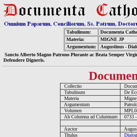
Tabulinum:
Documenta Catho
Materia:
MIGNE JP
Argumentum:
Augustinus - Dia
Sancto Alberto Magno Patrono Plorante ac Beata Semper Virgin
Defendere Digneris.
Documen
Collectio
Docume
Tabulinum
De Eccl
Materia
Migne
Argumentum
Patrolo
Volumen
MPL0
Ab Columna ad Culumnam
0733 -
Auctor
August
Titulus
Dialog