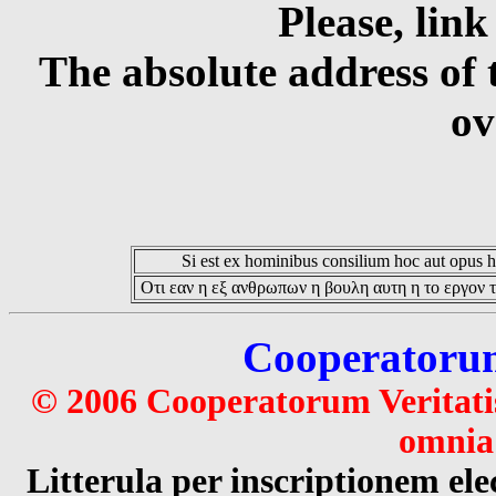
Please, link
The absolute address of 
ov
Si est ex hominibus consilium hoc aut opus hoc
Οτι εαν η εξ ανθρωπων η βουλη αυτη η το εργον τ
Cooperatorum 
© 2006 Cooperatorum Veritatis
omnia 
Litterula per inscriptionem 