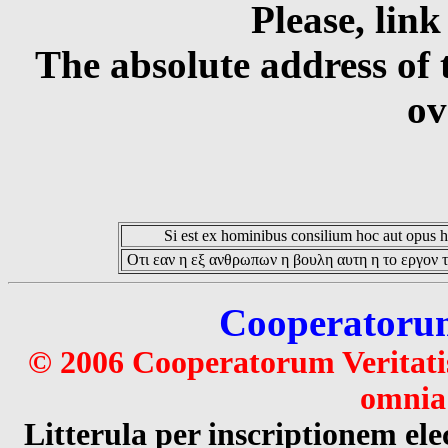
Please, link
The absolute address of 
ov
Si est ex hominibus consilium hoc aut opus hoc
Οτι εαν η εξ ανθρωπων η βουλη αυτη η το εργον τ
Cooperatorum 
© 2006 Cooperatorum Veritatis
omnia 
Litterula per inscriptionem 