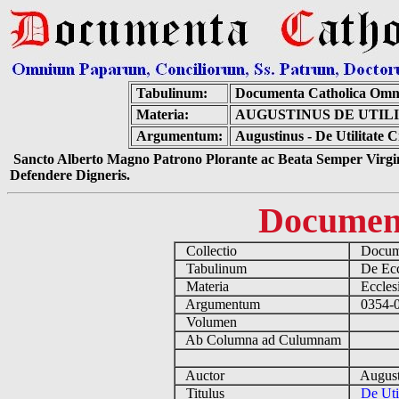
Tabulinum:
Documenta Catholica Omn
Materia:
AUGUSTINUS DE UTIL
Argumentum:
Augustinus - De Utilitate
Sancto Alberto Magno Patrono Plorante ac Beata Semper Virgin
Defendere Digneris.
Documen
Collectio
Docume
Tabulinum
De Eccl
Materia
Ecclesi
Argumentum
0354-04
Volumen
Ab Columna ad Culumnam
Auctor
August
Titulus
De Uti