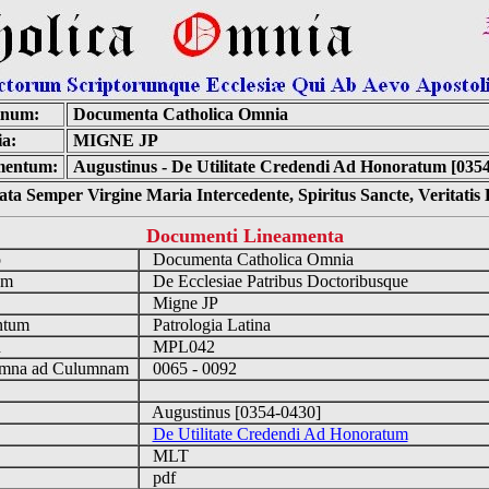
inum:
Documenta Catholica Omnia
ia:
MIGNE JP
mentum:
Augustinus - De Utilitate Credendi Ad Honoratum [035
ta Semper Virgine Maria Intercedente, Spiritus Sancte, Veritati
Documenti Lineamenta
o
Documenta Catholica Omnia
um
De Ecclesiae Patribus Doctoribusque
Migne JP
ntum
Patrologia Latina
n
MPL042
mna ad Culumnam
0065 - 0092
Augustinus [0354-0430]
De Utilitate Credendi Ad Honoratum
MLT
pdf