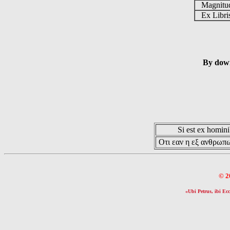
Magnit
Ex Libr
By down
Si est ex hominib
Οτι εαν η εξ ανθρωπω
© 2
«Ubi Petrus, ibi Ecc