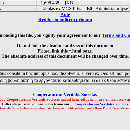
udo
1,698.438 [KB]
is
Tabulas ex MGS Privata Bibl Administator Ipse 
Ante
Reditus in indicem primum
loading this file, you signify your agreement to our
Terms and Co
Do not link the absolute address of this document
Please, link this *.html page.
The absolute address of this document will be changed over time.
us consilium hoc aut opus hoc, dissolvetur; si vero ex Deo est, non pot
ν η βουλη αυτη η το εργον τουτο καταλυθησεται ει δε εκ θεου εστιν 
Cooperatorum Veritatis Societas
006 Cooperatorum Veritatis Societas quoad hanc editionem iura omnia asservan
Litterula per inscriptionem electronicam:
Cooperatorum Veritatis Societas
lesia, ibi Deus» Ambrosius ... «Amici Veri Ecclesiae Traditionalistae Sunt.» Divus Pius X Papa: «
Notre 