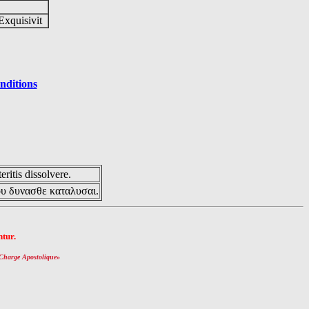
Exquisivit
nditions
eritis dissolvere.
ου δυνασθε καταλυσαι.
tur.
Charge Apostolique
»