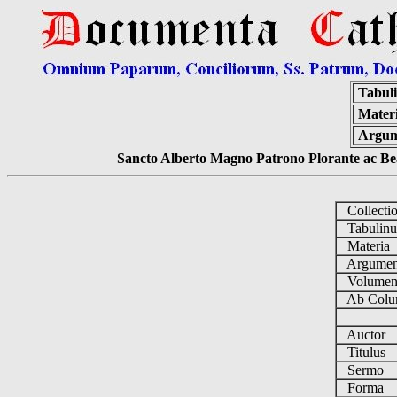
Tabul
Mater
Argu
Sancto Alberto Magno Patrono Plorante ac Bea
Collecti
Tabulin
Materia
Argume
Volume
Ab Colu
Auctor
Titulus
Sermo
Forma