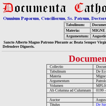
Tabulinum:
Documen
Materia:
MIGNE 
Argumentum:
Augustin
Sancto Alberto Magno Patrono Plorante ac Beata Semper Virgin
Defendere Digneris.
Documen
Collectio
Docume
Tabulinum
De Eccl
Materia
Migne
Argumentum
Patrolo
Volumen
MPL0
Ab Columna ad Culumnam
0199 -
Auctor
August
Titulus
De Spi