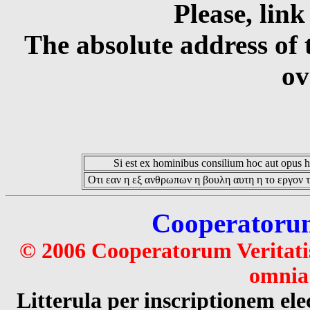
Please, link
The absolute address of 
ov
Si est ex hominibus consilium hoc aut opus hoc
Οτι εαν η εξ ανθρωπων η βουλη αυτη η το εργον τ
Cooperatorum 
© 2006 Cooperatorum Veritatis
omnia 
Litterula per inscriptionem 