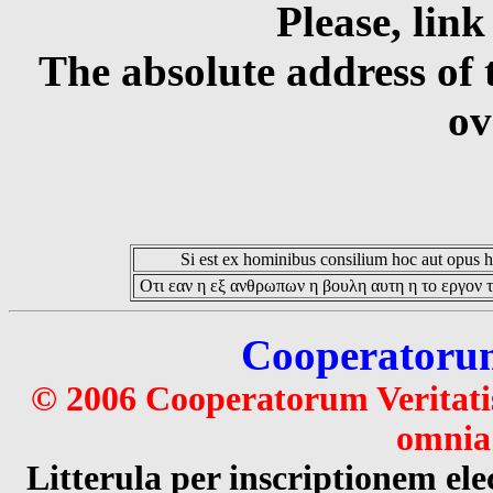
Please, link
The absolute address of 
ov
Si est ex hominibus consilium hoc aut opus hoc
Οτι εαν η εξ ανθρωπων η βουλη αυτη η το εργον τ
Cooperatorum 
© 2006 Cooperatorum Veritatis
omnia 
Litterula per inscriptionem 