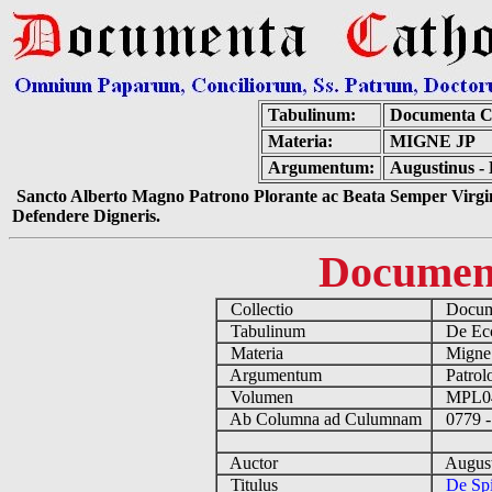
Tabulinum:
Documenta C
Materia:
MIGNE JP
Argumentum:
Augustinus - 
Sancto Alberto Magno Patrono Plorante ac Beata Semper Virgin
Defendere Digneris.
Documen
Collectio
Docume
Tabulinum
De Eccl
Materia
Migne
Argumentum
Patrolo
Volumen
MPL0
Ab Columna ad Culumnam
0779 -
Auctor
August
Titulus
De Spi