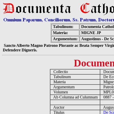
Tabulinum:
Documenta Cathol
Materia:
MIGNE JP
Argumentum:
Augustinus - De S
Sancto Alberto Magno Patrono Plorante ac Beata Semper Virgin
Defendere Digneris.
Documen
Collectio
Docume
Tabulinum
De Eccl
Materia
Migne
Argumentum
Patrolo
Volumen
MPL0
Ab Columna ad Culumnam
0887 -
Auctor
August
Titulus
De Scr