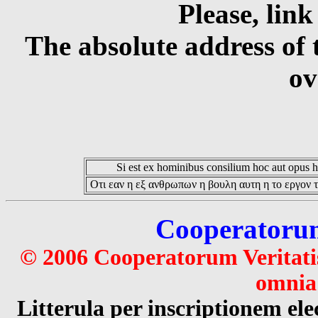
Please, link
The absolute address of 
ov
Si est ex hominibus consilium hoc aut opus hoc
Οτι εαν η εξ ανθρωπων η βουλη αυτη η το εργον τ
Cooperatorum 
© 2006 Cooperatorum Veritatis
omnia 
Litterula per inscriptionem 