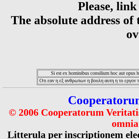
Please, link
The absolute address of 
ov
Si est ex hominibus consilium hoc aut opus hoc
Οτι εαν η εξ ανθρωπων η βουλη αυτη η το εργον τ
Cooperatorum 
© 2006 Cooperatorum Veritatis
omnia 
Litterula per inscriptionem 