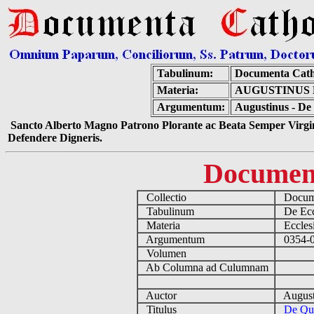
Tabulinum:
Documenta Cath
Materia:
AUGUSTINUS 
Argumentum:
Augustinus - De
Sancto Alberto Magno Patrono Plorante ac Beata Semper Virgin
Defendere Digneris.
Documen
Collectio
Docume
Tabulinum
De Eccl
Materia
Ecclesi
Argumentum
0354-04
Volumen
Ab Columna ad Culumnam
Auctor
August
Titulus
De Qua