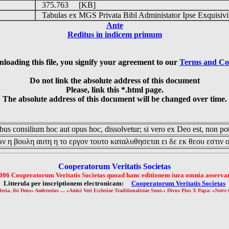
375.763 [KB]
Tabulas ex MGS Privata Bibl Administator Ipse Exquisiv
Ante
Reditus in indicem primum
loading this file, you signify your agreement to our
Terms and Co
Do not link the absolute address of this document
Please, link this *.html page.
The absolute address of this document will be changed over time.
us consilium hoc aut opus hoc, dissolvetur; si vero ex Deo est, non pot
ν η βουλη αυτη η το εργον τουτο καταλυθησεται ει δε εκ θεου εστιν 
Cooperatorum Veritatis Societas
006 Cooperatorum Veritatis Societas quoad hanc editionem iura omnia asservan
Litterula per inscriptionem electronicam:
Cooperatorum Veritatis Societas
lesia, ibi Deus» Ambrosius ... «Amici Veri Ecclesiae Traditionalistae Sunt.» Divus Pius X Papa: «
Notre 