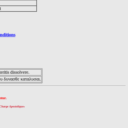
it
nditions
eritis dissolvere.
ου δυνασθε καταλυσαι.
tur.
Charge Apostolique
»