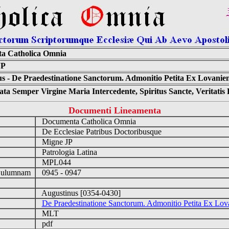
a Catholica Omnia
JP
s - De Praedestinatione Sanctorum. Admonitio Petita Ex Lovanien
ta Semper Virgine Maria Intercedente, Spiritus Sancte, Veritati
Documenti Lineamenta
Documenta Catholica Omnia
De Ecclesiae Patribus Doctoribusque
Migne JP
Patrologia Latina
MPL044
Culumnam
0945 - 0947
Augustinus [0354-0430]
De Praedestinatione Sanctorum. Admonitio Petita Ex Lov
MLT
pdf