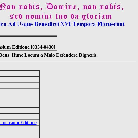
sium Editione [0354-0430]
s Deus, Hunc Locum a Malo Defendere Digneris.
aniensium Editione