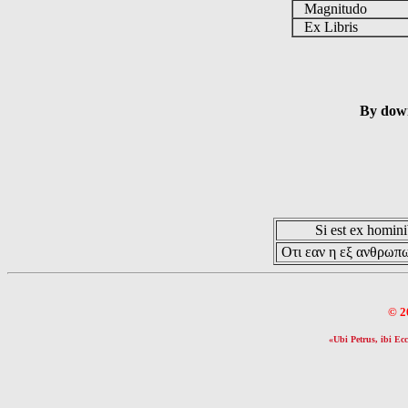
Magnitudo
Ex Libris
By down
Si est ex hominib
Οτι εαν η εξ ανθρωπω
© 2
«Ubi Petrus, ibi Ecc