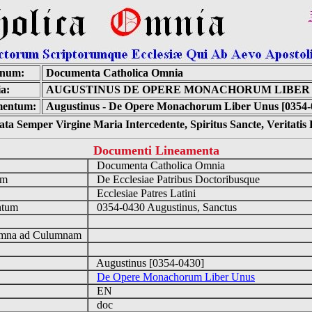
inum:
Documenta Catholica Omnia
a:
AUGUSTINUS DE OPERE MONACHORUM LIBER
entum:
Augustinus - De Opere Monachorum Liber Unus [0354-
ta Semper Virgine Maria Intercedente, Spiritus Sancte, Veritati
Documenti Lineamenta
o
Documenta Catholica Omnia
um
De Ecclesiae Patribus Doctoribusque
Ecclesiae Patres Latini
ntum
0354-0430 Augustinus, Sanctus
n
mna ad Culumnam
Augustinus [0354-0430]
De Opere Monachorum Liber Unus
EN
doc