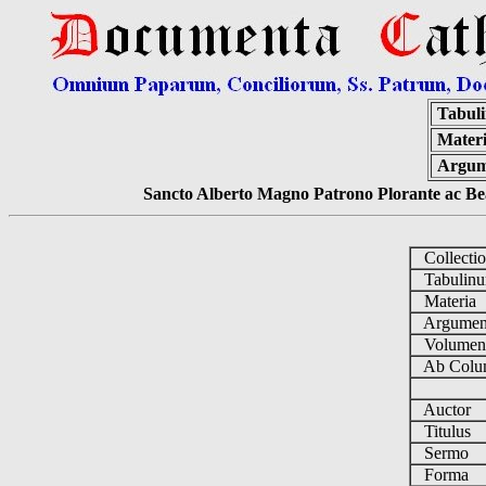
Tabul
Materi
Argum
Sancto Alberto Magno Patrono Plorante ac Bea
Collecti
Tabulin
Materia
Argume
Volume
Ab Colu
Auctor
Titulus
Sermo
Forma