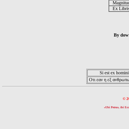
Magnit
Ex Libr
By down
Si est ex hominib
Οτι εαν η εξ ανθρωπω
© 2
«Ubi Petrus, ibi Ecc