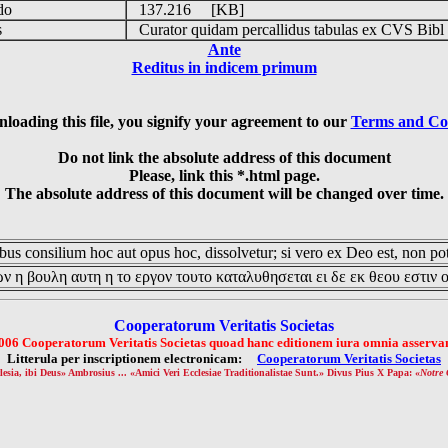
udo
137.216 [KB]
is
Curator quidam percallidus tabulas ex CVS Bibl
Ante
Reditus in indicem primum
loading this file, you signify your agreement to our
Terms and Co
Do not link the absolute address of this document
Please, link this *.html page.
The absolute address of this document will be changed over time.
us consilium hoc aut opus hoc, dissolvetur; si vero ex Deo est, non pot
ν η βουλη αυτη η το εργον τουτο καταλυθησεται ει δε εκ θεου εστιν 
Cooperatorum Veritatis Societas
006 Cooperatorum Veritatis Societas quoad hanc editionem iura omnia asservan
Litterula per inscriptionem electronicam:
Cooperatorum Veritatis Societas
lesia, ibi Deus» Ambrosius ... «Amici Veri Ecclesiae Traditionalistae Sunt.» Divus Pius X Papa: «
Notre 