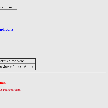
 exquisivit
nditions
eritis dissolvere.
ου δυνασθε καταλυσαι.
tur.
Charge Apostolique
»