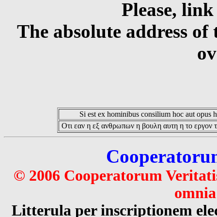
Please, link
The absolute address of 
ov
Si est ex hominibus consilium hoc aut opus hoc
Οτι εαν η εξ ανθρωπων η βουλη αυτη η το εργον τ
Cooperatorum 
© 2006 Cooperatorum Veritatis
omnia 
Litterula per inscriptionem 