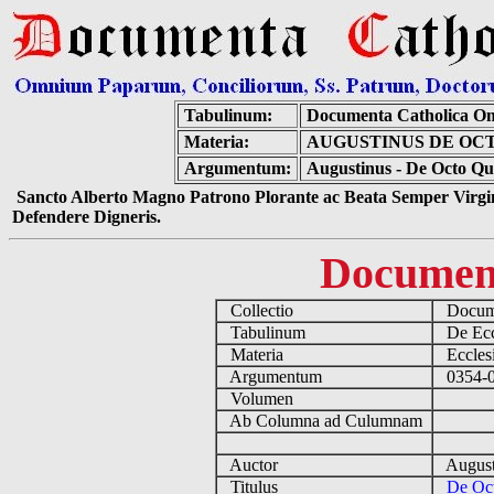
Tabulinum:
Documenta Catholica O
Materia:
AUGUSTINUS DE OC
Argumentum:
Augustinus - De Octo Qu
Sancto Alberto Magno Patrono Plorante ac Beata Semper Virgin
Defendere Digneris.
Documen
Collectio
Docume
Tabulinum
De Eccl
Materia
Ecclesi
Argumentum
0354-04
Volumen
Ab Columna ad Culumnam
Auctor
August
Titulus
De Oct