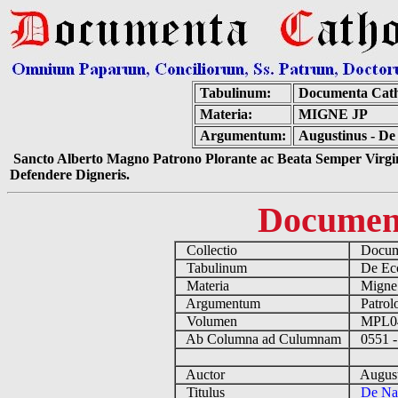
Tabulinum:
Documenta Cath
Materia:
MIGNE JP
Argumentum:
Augustinus - De
Sancto Alberto Magno Patrono Plorante ac Beata Semper Virgin
Defendere Digneris.
Documen
Collectio
Docume
Tabulinum
De Eccl
Materia
Migne
Argumentum
Patrolo
Volumen
MPL0
Ab Columna ad Culumnam
0551 -
Auctor
August
Titulus
De Na