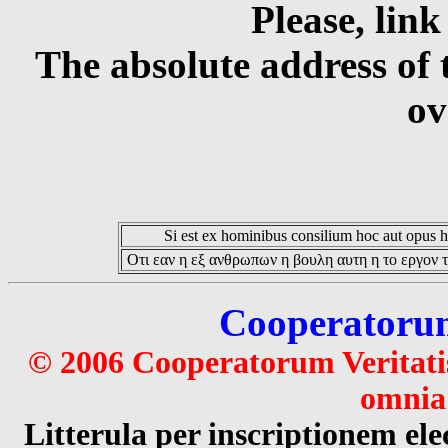
Please, link
The absolute address of 
ov
Si est ex hominibus consilium hoc aut opus hoc
Οτι εαν η εξ ανθρωπων η βουλη αυτη η το εργον τ
Cooperatorum 
© 2006 Cooperatorum Veritatis
omnia 
Litterula per inscriptionem 