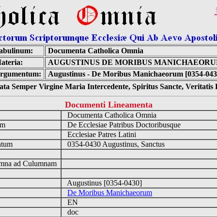
abulinum:
Documenta Catholica Omnia
ateria:
AUGUSTINUS DE MORIBUS MANICHAEOR
rgumentum:
Augustinus - De Moribus Manichaeorum [0354-043
ta Semper Virgine Maria Intercedente, Spiritus Sancte, Veritati
Documenti Lineamenta
o
Documenta Catholica Omnia
um
De Ecclesiae Patribus Doctoribusque
Ecclesiae Patres Latini
ntum
0354-0430 Augustinus, Sanctus
n
mna ad Culumnam
Augustinus [0354-0430]
De Moribus Manichaeorum
EN
doc