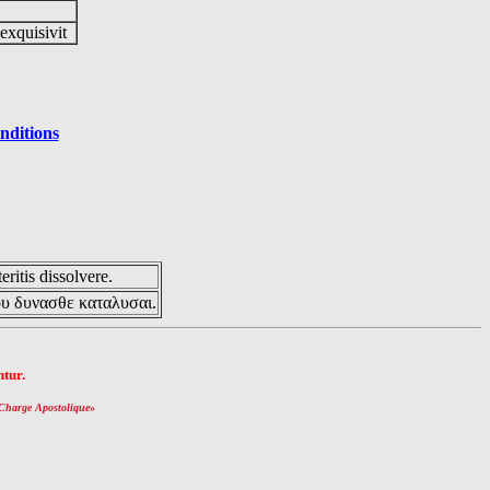
 exquisivit
nditions
eritis dissolvere.
ου δυνασθε καταλυσαι.
tur.
Charge Apostolique
»