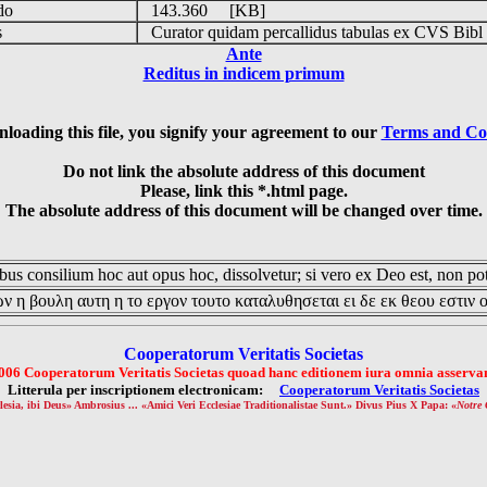
udo
143.360 [KB]
is
Curator quidam percallidus tabulas ex CVS Bibl
Ante
Reditus in indicem primum
loading this file, you signify your agreement to our
Terms and Co
Do not link the absolute address of this document
Please, link this *.html page.
The absolute address of this document will be changed over time.
us consilium hoc aut opus hoc, dissolvetur; si vero ex Deo est, non pot
ν η βουλη αυτη η το εργον τουτο καταλυθησεται ει δε εκ θεου εστιν 
Cooperatorum Veritatis Societas
006 Cooperatorum Veritatis Societas quoad hanc editionem iura omnia asservan
Litterula per inscriptionem electronicam:
Cooperatorum Veritatis Societas
lesia, ibi Deus» Ambrosius ... «Amici Veri Ecclesiae Traditionalistae Sunt.» Divus Pius X Papa: «
Notre 