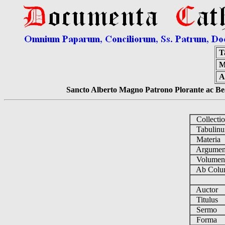
T
M
A
Sancto Alberto Magno Patrono Plorante ac Bea
Collecti
Tabulin
Materia
Argume
Volume
Ab Colu
Auctor
Titulus
Sermo
Forma