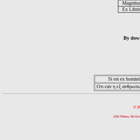
Magnit
Ex Libr
By down
Si est ex hominib
Οτι εαν η εξ ανθρωπω
© 2
«Ubi Petrus, ibi Ecc