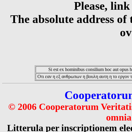
Please, link
The absolute address of 
ov
Si est ex hominibus consilium hoc aut opus hoc
Οτι εαν η εξ ανθρωπων η βουλη αυτη η το εργον τ
Cooperatorum 
© 2006 Cooperatorum Veritatis
omnia 
Litterula per inscriptionem 