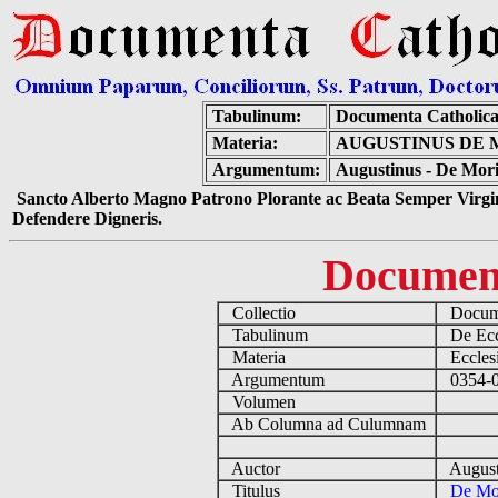
Tabulinum:
Documenta Catholic
Materia:
AUGUSTINUS DE 
Argumentum:
Augustinus - De Mori
Sancto Alberto Magno Patrono Plorante ac Beata Semper Virgin
Defendere Digneris.
Documen
Collectio
Docume
Tabulinum
De Eccl
Materia
Ecclesi
Argumentum
0354-04
Volumen
Ab Columna ad Culumnam
Auctor
August
Titulus
De Mor