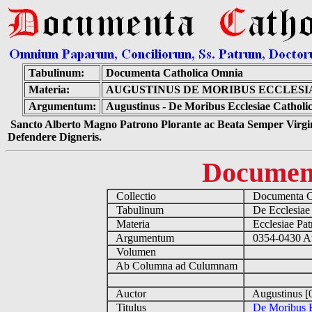
Tabulinum:
Documenta Catholica Omnia
Materia:
AUGUSTINUS DE MORIBUS ECCLESI
Argumentum:
Augustinus - De Moribus Ecclesiae Catholi
Sancto Alberto Magno Patrono Plorante ac Beata Semper Virgin
Defendere Digneris.
Documen
Collectio
Documenta C
Tabulinum
De Ecclesiae 
Materia
Ecclesiae Pat
Argumentum
0354-0430 Au
Volumen
Ab Columna ad Culumnam
Auctor
Augustinus [
Titulus
De Moribus E