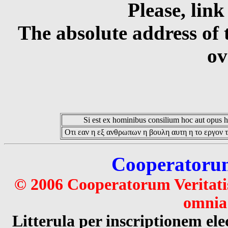
Please, link
The absolute address of 
ov
Si est ex hominibus consilium hoc aut opus hoc
Οτι εαν η εξ ανθρωπων η βουλη αυτη η το εργον τ
Cooperatorum 
© 2006 Cooperatorum Veritatis
omnia 
Litterula per inscriptionem 