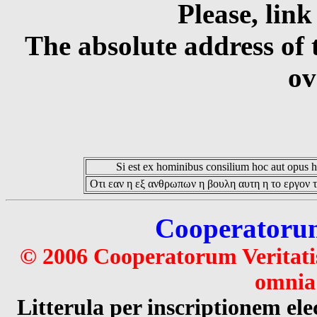
Please, link
The absolute address of 
ov
Si est ex hominibus consilium hoc aut opus hoc
Οτι εαν η εξ ανθρωπων η βουλη αυτη η το εργον τ
Cooperatorum 
© 2006 Cooperatorum Veritatis
omnia 
Litterula per inscriptionem 