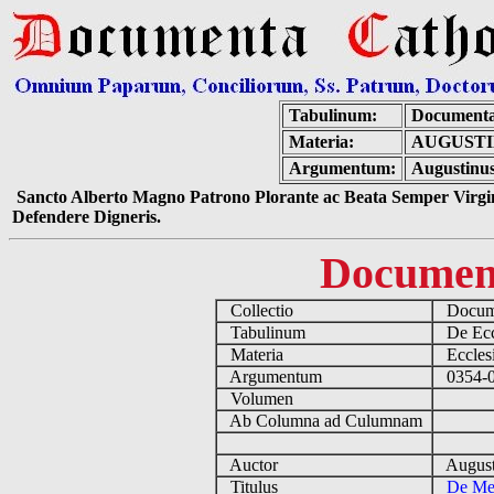
Tabulinum:
Documenta
Materia:
AUGUSTI
Argumentum:
Augustinus
Sancto Alberto Magno Patrono Plorante ac Beata Semper Virgin
Defendere Digneris.
Documen
Collectio
Docume
Tabulinum
De Eccl
Materia
Ecclesi
Argumentum
0354-04
Volumen
Ab Columna ad Culumnam
Auctor
August
Titulus
De Me