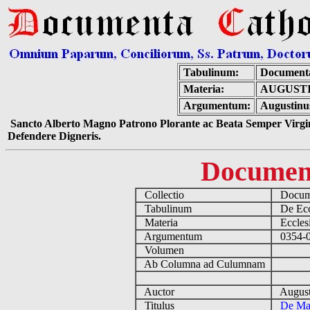
Tabulinum:
Documenta
Materia:
AUGUSTI
Argumentum:
Augustinu
Sancto Alberto Magno Patrono Plorante ac Beata Semper Virgin
Defendere Digneris.
Documen
Collectio
Docume
Tabulinum
De Eccl
Materia
Ecclesi
Argumentum
0354-04
Volumen
Ab Columna ad Culumnam
Auctor
August
Titulus
De Mag