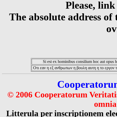
Please, link
The absolute address of 
ov
Si est ex hominibus consilium hoc aut opus hoc
Οτι εαν η εξ ανθρωπων η βουλη αυτη η το εργον τ
Cooperatorum 
© 2006 Cooperatorum Veritatis
omnia 
Litterula per inscriptionem 