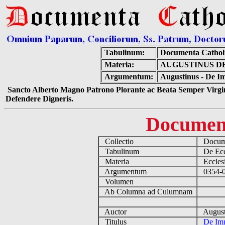
Tabulinum:
Documenta Cathol
Materia:
AUGUSTINUS D
Argumentum:
Augustinus - De I
Sancto Alberto Magno Patrono Plorante ac Beata Semper Virgin
Defendere Digneris.
Documen
Collectio
Docume
Tabulinum
De Eccl
Materia
Ecclesi
Argumentum
0354-04
Volumen
Ab Columna ad Culumnam
Auctor
August
Titulus
De Imm