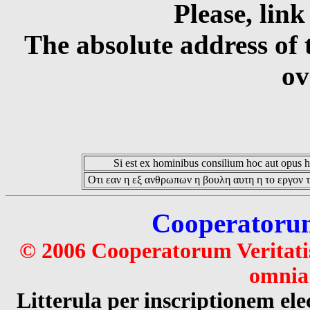
Please, link
The absolute address of 
ov
Si est ex hominibus consilium hoc aut opus hoc
Οτι εαν η εξ ανθρωπων η βουλη αυτη η το εργον τ
Cooperatorum 
© 2006 Cooperatorum Veritatis
omnia 
Litterula per inscriptionem 