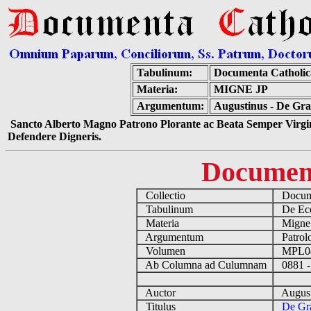
Tabulinum:
Documenta Catholi
Materia:
MIGNE JP
Argumentum:
Augustinus - De Gra
Sancto Alberto Magno Patrono Plorante ac Beata Semper Virgin
Defendere Digneris.
Documen
Collectio
Docume
Tabulinum
De Eccl
Materia
Migne
Argumentum
Patrolo
Volumen
MPL0
Ab Columna ad Culumnam
0881 -
Auctor
August
Titulus
De Gra