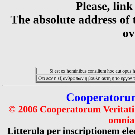
Please, link
The absolute address of 
ov
Si est ex hominibus consilium hoc aut opus hoc
Οτι εαν η εξ ανθρωπων η βουλη αυτη η το εργον τ
Cooperatorum 
© 2006 Cooperatorum Veritatis
omnia 
Litterula per inscriptionem 