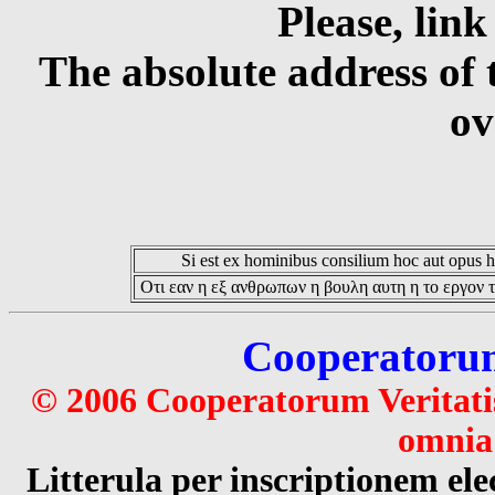
Please, link
The absolute address of 
ov
Si est ex hominibus consilium hoc aut opus hoc
Οτι εαν η εξ ανθρωπων η βουλη αυτη η το εργον τ
Cooperatorum 
© 2006 Cooperatorum Veritatis
omnia 
Litterula per inscriptionem 