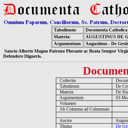
Tabulinum:
Documenta Catholic
Materia:
AUGUSTINUS DE G
Argumentum:
Augustinus - De Gesti
Sancto Alberto Magno Patrono Plorante ac Beata Semper Virgin
Defendere Digneris.
Documen
Collectio
Docume
Tabulinum
De Cete
Materia
De Hae
Argumentum
03 Monu
Volumen
Ab Columna ad Culumnam
Auctor
August
Titulus
De Ges