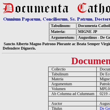
Tabulinum:
Documenta Cathol
Materia:
MIGNE JP
Argumentum:
Augustinus - De Ge
Sancto Alberto Magno Patrono Plorante ac Beata Semper Virgin
Defendere Digneris.
Documen
Collectio
Docume
Tabulinum
De Eccl
Materia
Migne
Argumentum
Patrolo
Volumen
MPL0
Ab Columna ad Culumnam
0219 -
Auctor
August
Titulus
De Gen