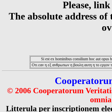
Please, link
The absolute address of 
ov
Si est ex hominibus consilium hoc aut opus hoc
Οτι εαν η εξ ανθρωπων η βουλη αυτη η το εργον τ
Cooperatorum 
© 2006 Cooperatorum Veritatis
omnia 
Litterula per inscriptionem 