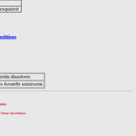
 exquisivit
nditions
eritis dissolvere.
ου δυνασθε καταλυσαι.
tur.
Charge Apostolique
»