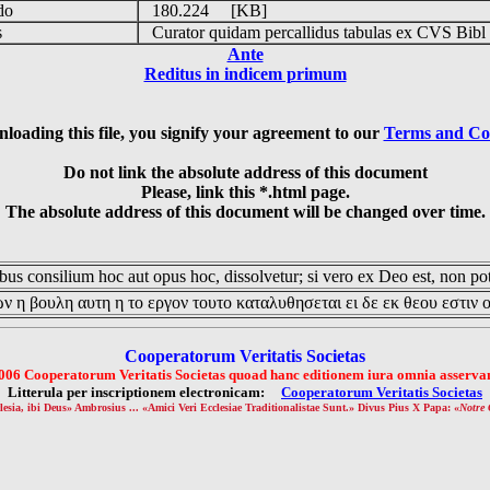
udo
180.224 [KB]
is
Curator quidam percallidus tabulas ex CVS Bibl
Ante
Reditus in indicem primum
loading this file, you signify your agreement to our
Terms and Co
Do not link the absolute address of this document
Please, link this *.html page.
The absolute address of this document will be changed over time.
us consilium hoc aut opus hoc, dissolvetur; si vero ex Deo est, non pot
ν η βουλη αυτη η το εργον τουτο καταλυθησεται ει δε εκ θεου εστιν 
Cooperatorum Veritatis Societas
006 Cooperatorum Veritatis Societas quoad hanc editionem iura omnia asservan
Litterula per inscriptionem electronicam:
Cooperatorum Veritatis Societas
lesia, ibi Deus» Ambrosius ... «Amici Veri Ecclesiae Traditionalistae Sunt.» Divus Pius X Papa: «
Notre 