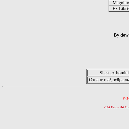
Magnit
Ex Libr
By down
Si est ex hominib
Οτι εαν η εξ ανθρωπω
© 2
«Ubi Petrus, ibi Ecc