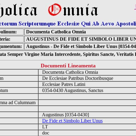
ulinum:
Documenta Catholica Omnia
eria:
AUGUSTINUS DE FIDE ET SIMBOLO LIBER U
gumentum:
Augustinus - De Fide et Simbolo Liber Unus [0354-04
ta Semper Virgine Maria Intercedente, Spiritus Sancte, Veritati
Documenti Lineamenta
o
Documenta Catholica Omnia
um
De Ecclesiae Patribus Doctoribusque
Ecclesiae Patres Latini
ntum
0354-0430 Augustinus, Sanctus
n
mna ad Culumnam
Augustinus [0354-0430]
De Fide et Simbolo Liber Unus
LT
doc