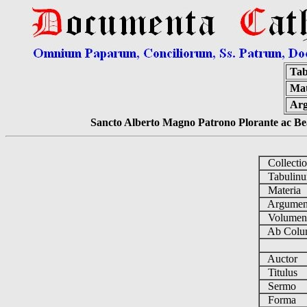
Tab
Mat
Ar
Sancto Alberto Magno Patrono Plorante ac Bea
Collecti
Tabulin
Materia
Argume
Volume
Ab Colu
Auctor
Titulus
Sermo
Forma