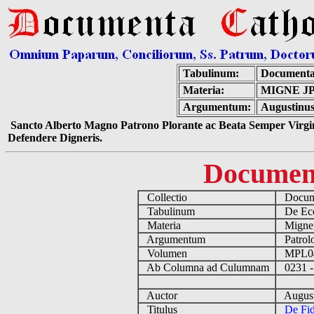
Tabulinum:
Documenta
Materia:
MIGNE J
Argumentum:
Augustinus
Sancto Alberto Magno Patrono Plorante ac Beata Semper Virgin
Defendere Digneris.
Documen
Collectio
Docume
Tabulinum
De Eccl
Materia
Migne
Argumentum
Patrolo
Volumen
MPL0
Ab Columna ad Culumnam
0231 -
Auctor
August
Titulus
De Fid