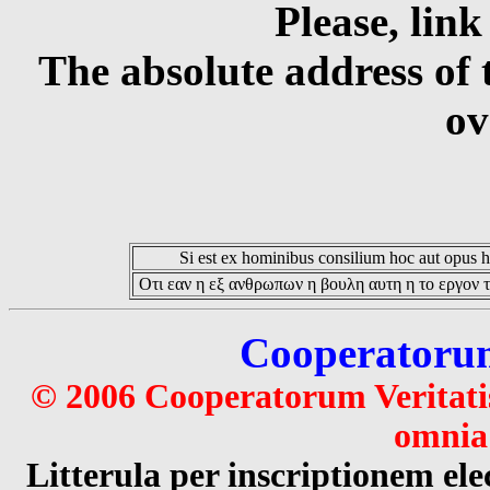
Please, link
The absolute address of 
ov
Si est ex hominibus consilium hoc aut opus hoc
Οτι εαν η εξ ανθρωπων η βουλη αυτη η το εργον τ
Cooperatorum 
© 2006 Cooperatorum Veritatis
omnia 
Litterula per inscriptionem 