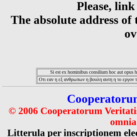
Please, link
The absolute address of 
ov
Si est ex hominibus consilium hoc aut opus hoc
Οτι εαν η εξ ανθρωπων η βουλη αυτη η το εργον τ
Cooperatorum 
© 2006 Cooperatorum Veritatis
omnia 
Litterula per inscriptionem 