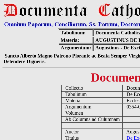
Tabulinum:
Documenta Catholic
Materia:
AUGUSTINUS DE 
Argumentum:
Augustinus - De Exc
Sancto Alberto Magno Patrono Plorante ac Beata Semper Virgin
Defendere Digneris.
Documen
Collectio
Docume
Tabulinum
De Eccl
Materia
Ecclesi
Argumentum
0354-04
Volumen
Ab Columna ad Culumnam
Auctor
August
Titulus
De Exc