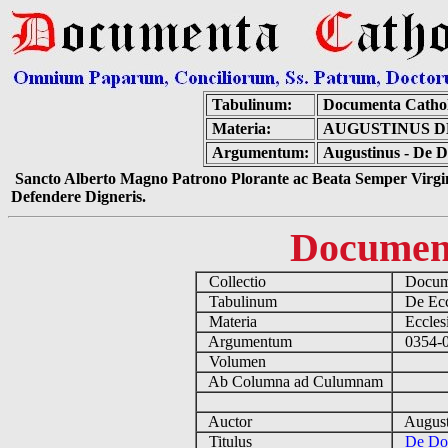
Tabulinum:
Documenta Catho
Materia:
AUGUSTINUS D
Argumentum:
Augustinus - De D
Sancto Alberto Magno Patrono Plorante ac Beata Semper Virgin
Defendere Digneris.
Documen
Collectio
Docume
Tabulinum
De Eccl
Materia
Ecclesi
Argumentum
0354-04
Volumen
Ab Columna ad Culumnam
Auctor
August
Titulus
De Don