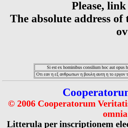
Please, link
The absolute address of 
ov
Si est ex hominibus consilium hoc aut opus hoc
Οτι εαν η εξ ανθρωπων η βουλη αυτη η το εργον τ
Cooperatorum 
© 2006 Cooperatorum Veritatis
omnia 
Litterula per inscriptionem 