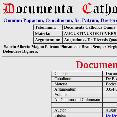
Tabulinum:
Documenta Catholica Omnia
Materia:
AUGUSTINUS DE DIVERS
Argumentum:
Augustinus - De Diversis Qua
Sancto Alberto Magno Patrono Plorante ac Beata Semper Virgin
Defendere Digneris.
Documen
Collectio
Docume
Tabulinum
De Eccl
Materia
Ecclesi
Argumentum
0354-04
Volumen
Ab Columna ad Culumnam
Auctor
August
Titulus
De Div