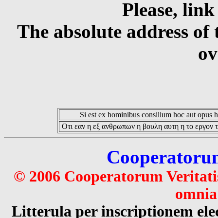
Please, link
The absolute address of 
ov
Si est ex hominibus consilium hoc aut opus hoc
Οτι εαν η εξ ανθρωπων η βουλη αυτη η το εργον τ
Cooperatorum 
© 2006 Cooperatorum Veritatis
omnia 
Litterula per inscriptionem 