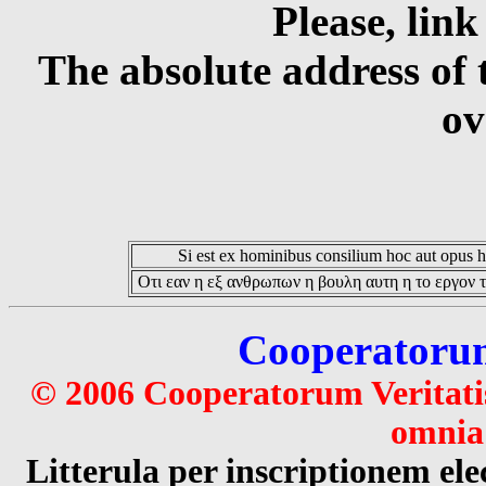
Please, link
The absolute address of 
ov
Si est ex hominibus consilium hoc aut opus hoc
Οτι εαν η εξ ανθρωπων η βουλη αυτη η το εργον τ
Cooperatorum 
© 2006 Cooperatorum Veritatis
omnia 
Litterula per inscriptionem 