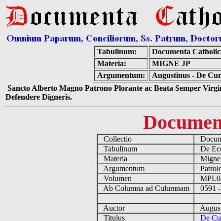
Tabulinum:
Documenta Catholi
Materia:
MIGNE JP
Argumentum:
Augustinus - De Cu
Sancto Alberto Magno Patrono Plorante ac Beata Semper Virgin
Defendere Digneris.
Documen
Collectio
Docume
Tabulinum
De Eccl
Materia
Migne
Argumentum
Patrolo
Volumen
MPL0
Ab Columna ad Culumnam
0591 -
Auctor
August
Titulus
De Cu