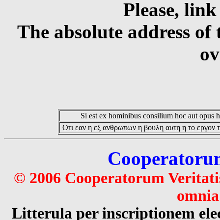
Please, link
The absolute address of 
ov
Si est ex hominibus consilium hoc aut opus hoc
Οτι εαν η εξ ανθρωπων η βουλη αυτη η το εργον τ
Cooperatorum 
© 2006 Cooperatorum Veritatis
omnia 
Litterula per inscriptionem 