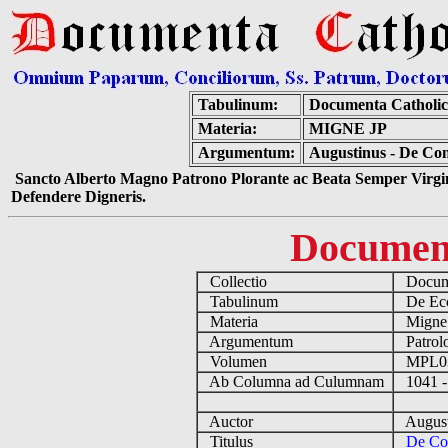
Tabulinum:
Documenta Catholi
Materia:
MIGNE JP
Argumentum:
Augustinus - De Con
Sancto Alberto Magno Patrono Plorante ac Beata Semper Virgin
Defendere Digneris.
Documen
Collectio
Docume
Tabulinum
De Eccl
Materia
Migne
Argumentum
Patrolo
Volumen
MPL0
Ab Columna ad Culumnam
1041 -
Auctor
August
Titulus
De Con