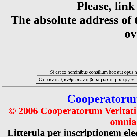
Please, link
The absolute address of 
ov
Si est ex hominibus consilium hoc aut opus hoc
Οτι εαν η εξ ανθρωπων η βουλη αυτη η το εργον τ
Cooperatorum 
© 2006 Cooperatorum Veritatis
omnia 
Litterula per inscriptionem 