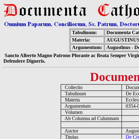
Tabulinum:
Documenta Cat
Materia:
AUGUSTINUS
Argumentum:
Augustinus - D
Sancto Alberto Magno Patrono Plorante ac Beata Semper Virgin
Defendere Digneris.
Documen
Collectio
Docume
Tabulinum
De Eccl
Materia
Ecclesi
Argumentum
0354-04
Volumen
Ab Columna ad Culumnam
Auctor
August
Titulus
De Civ