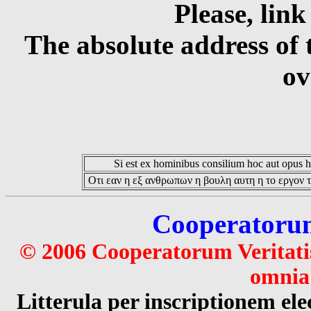
Please, link
The absolute address of 
ov
Si est ex hominibus consilium hoc aut opus hoc
Οτι εαν η εξ ανθρωπων η βουλη αυτη η το εργον τ
Cooperatorum 
© 2006 Cooperatorum Veritatis
omnia 
Litterula per inscriptionem 