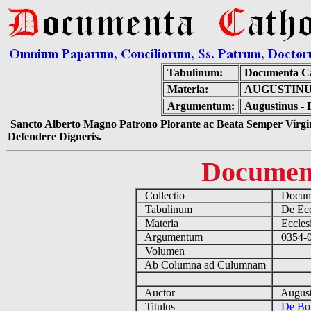
Tabulinum:
Documenta Ca
Materia:
AUGUSTINU
Argumentum:
Augustinus - 
Sancto Alberto Magno Patrono Plorante ac Beata Semper Virgin
Defendere Digneris.
Documen
Collectio
Docume
Tabulinum
De Eccl
Materia
Ecclesi
Argumentum
0354-04
Volumen
Ab Columna ad Culumnam
Auctor
August
Titulus
De Bon