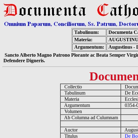
Tabulinum:
Documenta Ca
Materia:
AUGUSTINU
Argumentum:
Augustinus - 
Sancto Alberto Magno Patrono Plorante ac Beata Semper Virgin
Defendere Digneris.
Documen
Collectio
Docume
Tabulinum
De Eccl
Materia
Ecclesi
Argumentum
0354-04
Volumen
Ab Columna ad Culumnam
Auctor
August
Titulus
De Bon