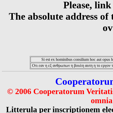
Please, link
The absolute address of 
ov
Si est ex hominibus consilium hoc aut opus hoc
Οτι εαν η εξ ανθρωπων η βουλη αυτη η το εργον τ
Cooperatorum 
© 2006 Cooperatorum Veritatis
omnia 
Litterula per inscriptionem 