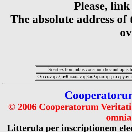
Please, link
The absolute address of 
ov
Si est ex hominibus consilium hoc aut opus hoc
Οτι εαν η εξ ανθρωπων η βουλη αυτη η το εργον τ
Cooperatorum 
© 2006 Cooperatorum Veritatis
omnia 
Litterula per inscriptionem 