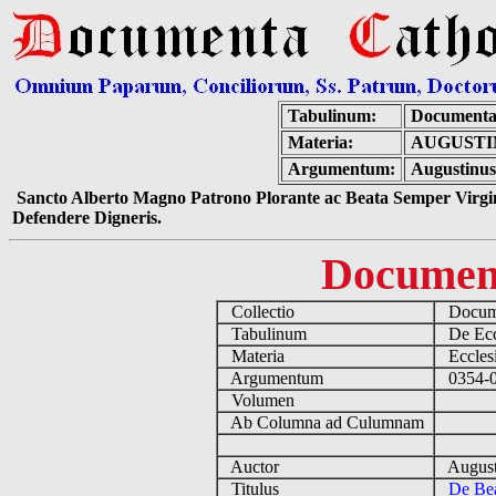
Tabulinum:
Documenta
Materia:
AUGUSTI
Argumentum:
Augustinus
Sancto Alberto Magno Patrono Plorante ac Beata Semper Virgin
Defendere Digneris.
Documen
Collectio
Docume
Tabulinum
De Eccl
Materia
Ecclesi
Argumentum
0354-04
Volumen
Ab Columna ad Culumnam
Auctor
August
Titulus
De Bea